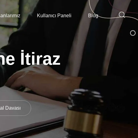
anlarımız
Kullanıcı Paneli
Blog
e İtiraz
tal Davası