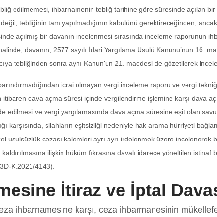
ebliğ edilmemesi, ihbarnamenin tebliğ tarihine göre süresinde açılan bi
değil, tebliğinin tam yapılmadığının kabulünü gerektireceğinden, ancak
sinde açılmış bir davanın incelenmesi sırasında inceleme raporunun 
i halinde, davanın; 2577 sayılı İdari Yargılama Usulü Kanunu’nun 16. ma
ıya tebliğinden sonra aynı Kanun’un 21. maddesi de gözetilerek incel
ni barındırmadığından icrai olmayan vergi inceleme raporu ve vergi tek
 itibaren dava açma süresi içinde vergilendirme işlemine karşı dava aç
 elde edilmesi ve vergi yargılamasında dava açma süresine eşit olan sa
ı karşısında, silahların eşitsizliği nedeniyle hak arama hürriyeti bağl
l usulsüzlük cezası kalemleri ayrı ayrı irdelenmek üzere incelenerek b
 kaldırılmasına ilişkin hüküm fıkrasına davalı idarece yöneltilen istina
 3D-K.2021/4143).
esine İtiraz ve İptal Dava
eza ihbarnamesine karşı, ceza ihbarmanesinin mükellefe t