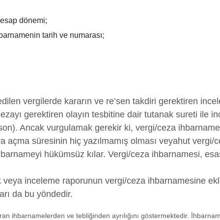
 hesap dönemi;
hbarnamenin tarih ve numarası;
ilen vergilerde kararın ve re’sen takdiri gerektiren ince
ayı gerektiren olayın tesbitine dair tutanak sureti ile i
n). Ancak vurgulamak gerekir ki, vergi/ceza ihbarnamesi
a açma süresinin hiç yazılmamış olması veyahut vergi/c
barnameyi hükümsüz kılar. Vergi/ceza ihbarnamesi, esasa
k veya inceleme raporunun vergi/ceza ihbarnamesine e
ları da bu yöndedir.
yuran ihbarnamelerden ve tebliğinden ayrılığını göstermektedir. İhbarn