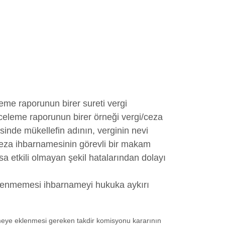
leme raporunun birer sureti vergi
nceleme raporunun birer örneği vergi/ceza
nde mükellefin adının, verginin nevi
eza ihbarnamesinin görevli bir makam
 etkili olmayan şekil hatalarından dolayı
klenmemesi ihbarnameyi hukuka aykırı
ameye eklenmesi gereken takdir komisyonu kararının