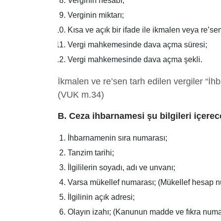
Verginin hesabı;
Verginin miktarı;
Kısa ve açık bir ifade ile ikmalen veya re’sen
Vergi mahkemesinde dava açma süresi;
Vergi mahkemesinde dava açma şekli.
İkmalen ve re’sen tarh edilen vergiler “İhba
(VUK m.34)
B. Ceza ihbarnamesi şu bilgileri içere
İhbarnamenin sıra numarası;
Tanzim tarihi;
İlgililerin soyadı, adı ve unvanı;
Varsa mükellef numarası; (Mükellef hesap 
İlgilinin açık adresi;
Olayın izahı; (Kanunun madde ve fıkra numar