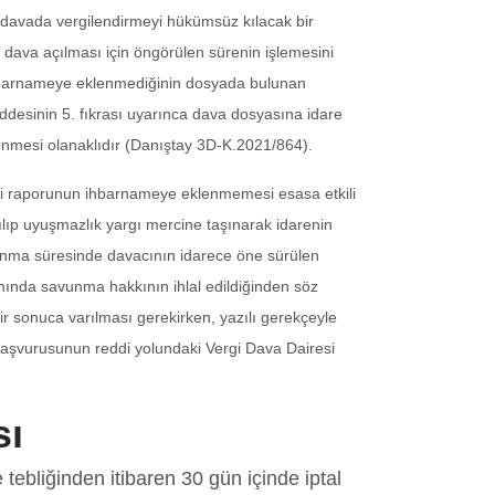
r davada vergilendirmeyi hükümsüz kılacak bir
 dava açılması için öngörülen sürenin işlemesini
ihbarnameye eklenmediğinin dosyada bulunan
ddesinin 5. fıkrası uyarınca dava dosyasına idare
enmesi olanaklıdır (Danıştay 3D-K.2021/864).
niği raporunun ihbarnameye eklenmemesi esasa etkili
ılıp uyuşmazlık yargı mercine taşınarak idarenin
vunma süresinde davacının idarece öne sürülen
amında savunma hakkının ihlal edildiğinden söz
ir sonuca varılması gerekirken, yazılı gerekçeyle
f başvurusunun reddi yolundaki Vergi Dava Dairesi
sı
ebliğinden itibaren 30 gün içinde iptal