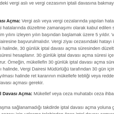
indeki vergi aslı ve vergi cezasının iptali davasına bak
vası Açma:
Vergi aslı veya vergi cezalarında yapılan hatal
Vergi hatalarında düzeltme zamanaşımı olarak kabul edile
 yılını izleyen yılın başından başlamak üzere 5 yıldır. V
i dairesine başvurulmalıdır. Vergi ziyaı cezasındaki hatayı 
bi halinde, 30 günlük iptal davası açma süresinden düze
üresi hesaplanır. 30 günlük iptal davası açma süresi içer
rur. Örneğin, mükellefin 30 günlük iptal davası açma sür
halinde, Vergi Dairesi Müdürlüğü tarafından 30 gün içi
ılması halinde ret kararının mükellefe tebliği veya redd
avası açması gerekir.
l Davası Açma:
Mükellef veya ceza muhatabı ceza ihbarn
uzlaşma sağlanamadığı takdirde iptal davası açma yoluna 