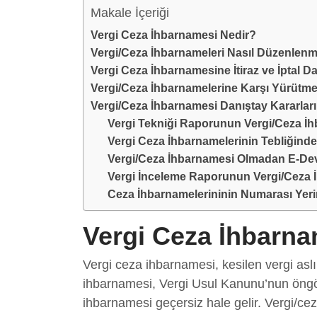
Makale İçeriği
Vergi Ceza İhbarnamesi Nedir?
Vergi/Ceza İhbarnameleri Nasıl Düzenlenm
Vergi Ceza İhbarnamesine İtiraz ve İptal D
Vergi/Ceza İhbarnamelerine Karşı Yürütme
Vergi/Ceza İhbarnamesi Danıştay Kararları
Vergi Tekniği Raporunun Vergi/Ceza 
Vergi Ceza İhbarnamelerinin Tebliğind
Vergi/Ceza İhbarnamesi Olmadan E-Dev
Vergi İnceleme Raporunun Vergi/Ceza
Ceza İhbarnamelerininin Numarası Yeri
Vergi Ceza İhbarna
Vergi ceza ihbarnamesi, kesilen vergi aslı 
ihbarnamesi, Vergi Usul Kanunu’nun öngör
ihbarnamesi geçersiz hale gelir. Vergi/ce