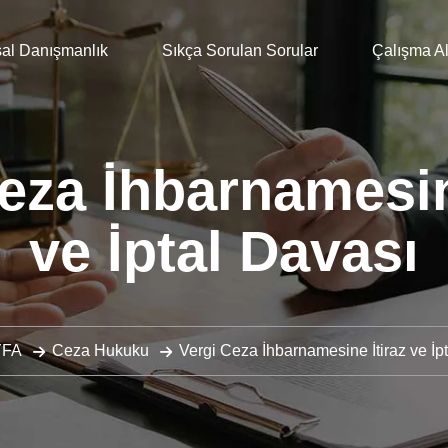
al Danışmanlık
Sıkça Sorulan Sorular
Çalışma Al
eza İhbarnamesin
ve İptal Davası
YFA
Ceza Hukuku
Vergi Ceza İhbarnamesine İtiraz ve İp