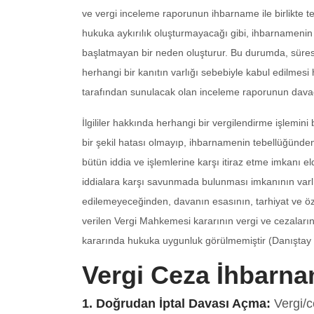
ve vergi inceleme raporunun ihbarname ile birlikte t
hukuka aykırılık oluşturmayacağı gibi, ihbarnamenin 
başlatmayan bir neden oluşturur. Bu durumda, süre
herhangi bir kanıtın varlığı sebebiyle kabul edilmes
tarafından sunulacak olan inceleme raporunun davac
İlgililer hakkında herhangi bir vergilendirme işlemi
bir şekil hatası olmayıp, ihbarnamenin tebellüğünden
bütün iddia ve işlemlerine karşı itiraz etme imkanı
iddialara karşı savunmada bulunması imkanının varlığ
edilemeyeceğinden, davanın esasının, tarhiyat ve öze
verilen Vergi Mahkemesi kararının vergi ve cezaların
kararında hukuka uygunluk görülmemiştir (Danıştay
Vergi Ceza İhbarnam
1. Doğrudan İptal Davası Açma:
Vergi/c