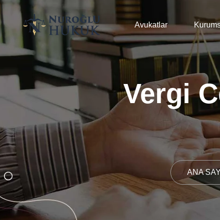
Avukatlar
Kurums
Vergi C
ANA SA