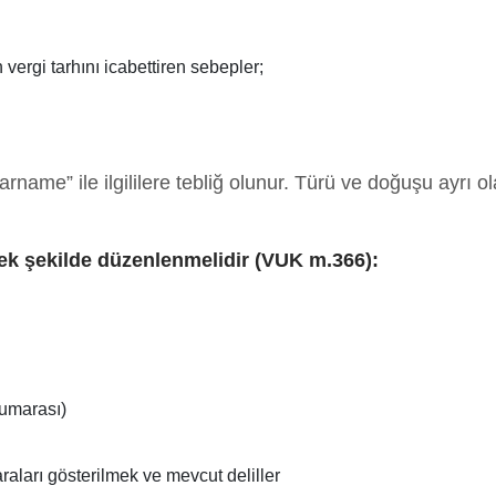
 vergi tarhını icabettiren sebepler;
rname” ile ilgililere tebliğ olunur. Türü ve doğuşu ayrı ol
cek şekilde düzenlenmelidir (VUK m.366):
numarası)
aları gösterilmek ve mevcut deliller