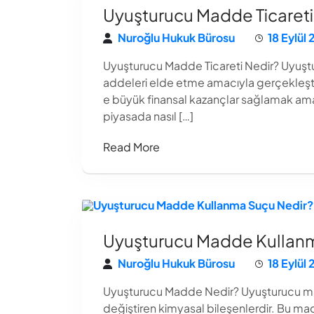
Uyuşturucu Madde Ticareti
Nuroğlu Hukuk Bürosu
18 Eylül
Uyuşturucu Madde Ticareti Nedir? Uyuştur
addeleri elde etme amacıyla gerçekleştiril
e büyük finansal kazançlar sağlamak amacı
piyasada nasıl […]
Read More
Uyuşturucu Madde Kullanm
Nuroğlu Hukuk Bürosu
18 Eylül
Uyuşturucu Madde Nedir? Uyuşturucu maddel
değiştiren kimyasal bileşenlerdir. Bu madde