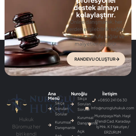
profesyonel
destek almayı
kolaylaştırır.
Online danışmanlık, her
yerden erişilebilirlik sağlar,
zaman tasarrufu sağlar ve
maliyetleri düşürür.
RANDEVU OLUŞTUR
Ana
Nuroğlu
İletişim
Menü
Sıkça
+0850 241 06 30
Sıkça
Sorulan
Info@nurogluhukuk.com
Sorulan
Sorular
Sorular
Muratpaşa Mah. Haşıl
Kurumsal
Hukuk
Efendi Cad. Karadayı
Kurumsal
Danışmanlık
Büromuz her
İş Mrk. K:1 Yakutiye /
Danışmanlık
Açık
ERZURUM
biri kendi
Açık