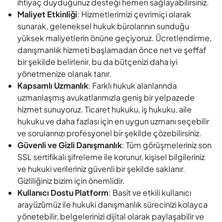
ihtiyaç duyduğunuz desteği hemen sağlayabilirsiniz.
Maliyet Etkinliği
: Hizmetlerimizi çevrimiçi olarak
sunarak, geleneksel hukuk bürolarının sunduğu
yüksek maliyetlerin önüne geçiyoruz. Ücretlendirme,
danışmanlık hizmeti başlamadan önce net ve şeffaf
bir şekilde belirlenir, bu da bütçenizi daha iyi
yönetmenize olanak tanır.
Kapsamlı Uzmanlık
: Farklı hukuk alanlarında
uzmanlaşmış avukatlarımızla geniş bir yelpazede
hizmet sunuyoruz. Ticaret hukuku, iş hukuku, aile
hukuku ve daha fazlası için en uygun uzmanı seçebilir
ve sorularınızı profesyonel bir şekilde çözebilirsiniz.
Güvenli ve Gizli Danışmanlık
: Tüm görüşmeleriniz son
SSL sertifikalı şifreleme ile korunur, kişisel bilgileriniz
ve hukuki verileriniz güvenli bir şekilde saklanır.
Gizliliğiniz bizim için önemlidir.
Kullanıcı Dostu Platform
: Basit ve etkili kullanıcı
arayüzümüz ile hukuki danışmanlık sürecinizi kolayca
yönetebilir, belgelerinizi dijital olarak paylaşabilir ve