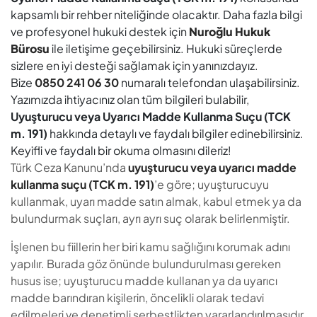
kapsamlı bir rehber niteliğinde olacaktır. Daha fazla bilgi
ve profesyonel hukuki destek için
Nuroğlu Hukuk
Bürosu
ile iletişime geçebilirsiniz. Hukuki süreçlerde
sizlere en iyi desteği sağlamak için yanınızdayız.
Bize
0850 241 06 30
numaralı telefondan ulaşabilirsiniz.
Yazımızda ihtiyacınız olan tüm bilgileri bulabilir,
Uyuşturucu veya Uyarıcı Madde Kullanma Suçu (TCK
m. 191)
hakkında detaylı ve faydalı bilgiler edinebilirsiniz.
Keyifli ve faydalı bir okuma olmasını dileriz!
Türk Ceza Kanunu’nda
uyuşturucu veya uyarıcı madde
kullanma suçu (TCK m. 191)
’e göre; uyuşturucuyu
kullanmak, uyarı madde satın almak, kabul etmek ya da
bulundurmak suçları, ayrı ayrı suç olarak belirlenmiştir.
İşlenen bu fiillerin her biri kamu sağlığını korumak adını
yapılır. Burada göz önünde bulundurulması gereken
husus ise; uyuşturucu madde kullanan ya da uyarıcı
madde barındıran kişilerin, öncelikli olarak tedavi
edilmeleri ve denetimli serbestlikten yararlandırılmasıdır.