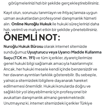
görüşmelerinizi hızlı bir şekilde gerçekleştirebilirsiniz.
Kayıt olun, sorunuzu tanımlayın ve ihtiyaçlarınıza uygun
uzman avukatlardan profesyonel danışmanlık hizmeti
alın.
Online Nuroğlu Hukuk
ile hukuki süreçlerinizi daha
hızlı, verimli ve maliyet etkin bir şekilde yönetebilirsiniz.
ÖNEMLİ NOT:
Nuroğlu Hukuk Bürosu
olarak internet sitemizde
sunduğumuz
Uyuşturucu veya Uyarıcı Madde Kullanma
Suçu (TCK m. 191)
ve tüm içerikler, ziyaretçilerimize
genel hukuki bilgi sağlamak amacıyla hazırlanmıştır.
Ancak, her hukuki mesele kendi içinde benzersizdir ve
her davanın ayrıntıları farklılık gösterebilir. Bu sebeple,
yalnızca sitemizdeki bilgilere dayanarak hareket
edilmemesi önemlidir. Hukuki konularda doğru ve
sağlıklı bir yol izleyebilmeniz için profesyonel bir
avukattan danışmanlık almanız gerekmektedir.
Unutmayınız ki, internet sitemizdeki içerikler Türkiye