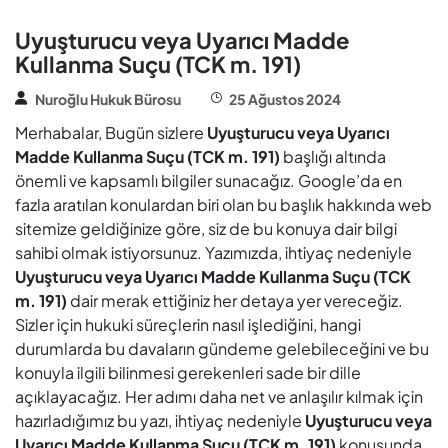
Uyuşturucu veya Uyarıcı Madde
Kullanma Suçu (TCK m. 191)
Nuroğlu Hukuk Bürosu
25 Ağustos 2024
Merhabalar, Bugün sizlere
Uyuşturucu veya Uyarıcı
Madde Kullanma Suçu (TCK m. 191)
başlığı altında
önemli ve kapsamlı bilgiler sunacağız. Google’da en
fazla aratılan konulardan biri olan bu başlık hakkında web
sitemize geldiğinize göre, siz de bu konuya dair bilgi
sahibi olmak istiyorsunuz. Yazımızda, ihtiyaç nedeniyle
Uyuşturucu veya Uyarıcı Madde Kullanma Suçu (TCK
m. 191)
dair merak ettiğiniz her detaya yer vereceğiz.
Sizler için hukuki süreçlerin nasıl işlediğini, hangi
durumlarda bu davaların gündeme gelebileceğini ve bu
konuyla ilgili bilinmesi gerekenleri sade bir dille
açıklayacağız. Her adımı daha net ve anlaşılır kılmak için
hazırladığımız bu yazı, ihtiyaç nedeniyle
Uyuşturucu veya
Uyarıcı Madde Kullanma Suçu (TCK m. 191)
konusunda