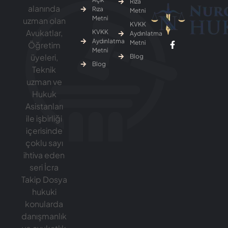
Rıza
alanında
Rıza
Metni
Metni
uzman olan
KVKK
Avukatlar,
KVKK
Aydınlatma
Aydınlatma
Metni
Öğretim
Metni
üyeleri,
Blog
Blog
Teknik
uzman ve
Hukuk
Asistanları
ile işbirliği
içerisinde
çoklu sayı
ihtiva eden
seri İcra
Takip Dosya
hukuki
konularda
danışmanlık