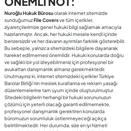
ÖNEMLİ NOT:
Nuroğlu Hukuk Bürosu
olarak internet sitemizde
sunduğumuz
File Covers
ve tüm içerikler,
ziyaretçilerimize genel hukuki bilgi sağlamak amacıyla
hazırlanmıştır. Ancak, her hukuki mesele kendi içinde
benzersizdir ve her davanın ayrıntıları farklılık gösterebilir.
Bu sebeple, yalnızca sitemizdeki bilgilere dayanarak
hareket edilmemesi önemlidir. Hukuki konularda doğru
ve sağlıklı bir yol izleyebilmeniz için profesyonel bir
avukattan danışmanlık almanız gerekmektedir.
Unutmayınız ki, internet sitemizdeki içerikler Türkiye
Barolar Birliği’nin meslek kurallarına ve reklam yasağı
düzenlemelerine tam uyum içinde oluşturulmuştur.
Sitedeki bilgilerin herhangi bir hukuki sorununuzun
çözümü için yeterli olacağı garanti edilmemekte,
profesyonel danışmanlık gerektiren konularda
büromuzun sorumluluk üstlenmeyeceği açıkça
belirtilmektedir. Her durumda, size en iyi hizmeti