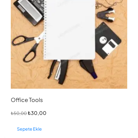
Office Tools
₺
30,00
₺
50,00
Sepete Ekle