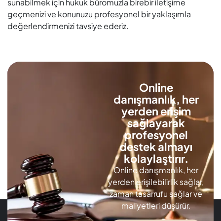
sunabilmek için hukuk büromuzla birebir iletişime
geçmenizi ve konunuzu profesyonel bir yaklaşımla
değerlendirmenizi tavsiye ederiz.
Online
danışmanlık, her
yerden erişim
sağlayarak
profesyonel
destek almayı
kolaylaştırır.
Online danışmanlık, her
yerden erişilebilirlik sağlar,
zaman tasarrufu sağlar ve
maliyetleri düşürür.