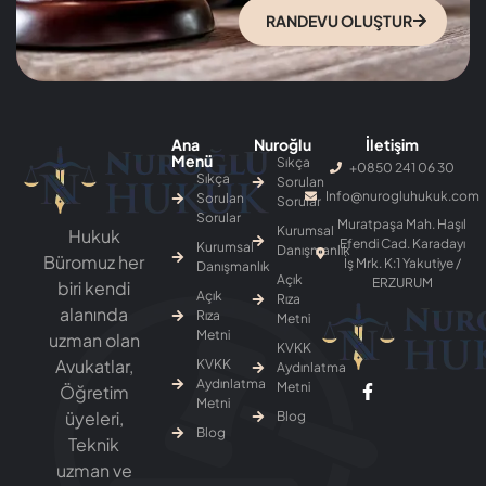
RANDEVU OLUŞTUR
Ana
Nuroğlu
İletişim
Menü
Sıkça
+0850 241 06 30
Sıkça
Sorulan
Info@nurogluhukuk.com
Sorulan
Sorular
Sorular
Muratpaşa Mah. Haşıl
Kurumsal
Hukuk
Efendi Cad. Karadayı
Kurumsal
Danışmanlık
Büromuz her
İş Mrk. K:1 Yakutiye /
Danışmanlık
Açık
ERZURUM
biri kendi
Açık
Rıza
alanında
Rıza
Metni
Metni
uzman olan
KVKK
Avukatlar,
KVKK
Aydınlatma
Aydınlatma
Metni
Öğretim
Metni
üyeleri,
Blog
Blog
Teknik
uzman ve