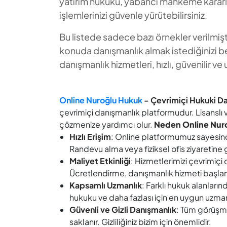
yatırım hukuku, yabancı mahkeme kararlar
işlemlerinizi güvenle yürütebilirsiniz.
Bu listede sadece bazı örnekler verilmiş
konuda danışmanlık almak istediğinizi bel
danışmanlık hizmetleri, hızlı, güvenilir v
Online Nuroğlu Hukuk
- Çevrimiçi Hukuki D
çevrimiçi danışmanlık platformudur. Lisanslı ve
çözmenize yardımcı olur.
Neden Online Nur
Hızlı Erişim
: Online platformumuz sayesinde,
Randevu alma veya fiziksel ofis ziyaretin
Maliyet Etkinliği
: Hizmetlerimizi çevrimiç
Ücretlendirme, danışmanlık hizmeti başlama
Kapsamlı Uzmanlık
: Farklı hukuk alanları
hukuku ve daha fazlası için en uygun uzmanı 
Güvenli ve Gizli Danışmanlık
: Tüm görüşmel
saklanır. Gizliliğiniz bizim için önemlidir.