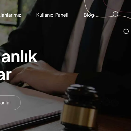
lanlarımız
Kullanıcı Paneli
Blog
anlık
ar
anlar