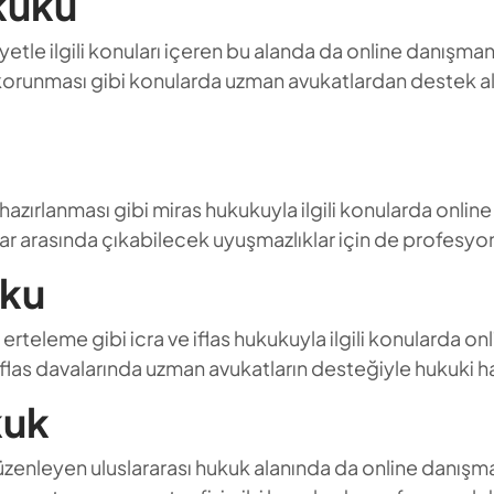
ukuku
kiyetle ilgili konuları içeren bu alanda da online danışmanl
n korunması gibi konularda uzman avukatlardan destek al
azırlanması gibi miras hukukuyla ilgili konularda online 
çılar arasında çıkabilecek uyuşmazlıklar için de profe
uku
erteleme gibi icra ve iflas hukukuyla ilgili konularda onl
flas davalarında uzman avukatların desteğiyle hukuki hakl
kuk
 düzenleyen uluslararası hukuk alanında da online danışmanl