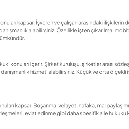
konuları kapsar. İşveren ve çalışan arasındaki ilişkilerin 
danışmanlık alabilirsiniz. Özellikle işten çıkarılma, mob
 mümkündür.
hukuki konuları içerir. Şirket kuruluşu, şirketler arası sözl
anışmanlık hizmeti alabilirsiniz. Küçük ve orta ölçekli i
uki konuları kapsar. Boşanma, velayet, nafaka, mal paylaşı
 sözleşmeleri, evlat edinme gibi daha spesifik aile huku