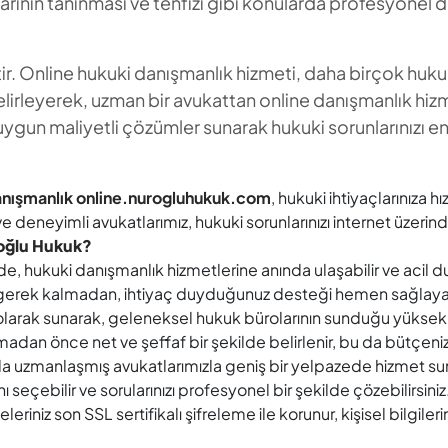
ının tanınması ve tenfizi gibi konularda profesyonel de
tir. Online hukuki danışmanlık hizmeti, daha birçok huku
irleyerek, uzman bir avukattan online danışmanlık hizmet
e uygun maliyetli çözümler sunarak hukuki sorunlarınızı e
anışmanlık
online.nurogluhukuk.com
, hukuki ihtiyaçlarınıza h
 deneyimli avukatlarımız, hukuki sorunlarınızı internet üzerinden
oğlu Hukuk?
 hukuki danışmanlık hizmetlerine anında ulaşabilir ve acil duru
e gerek kalmadan, ihtiyaç duyduğunuz desteği hemen sağlayabi
i olarak sunarak, geleneksel hukuk bürolarının sunduğu yüksek
dan önce net ve şeffaf bir şekilde belirlenir, bu da bütçeniz
nda uzmanlaşmış avukatlarımızla geniş bir yelpazede hizmet sun
seçebilir ve sorularınızı profesyonel bir şekilde çözebilirsiniz
eriniz son SSL sertifikalı şifreleme ile korunur, kişisel bilgilerin