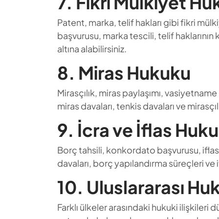
7. Fikri Mülkiyet H
Patent, marka, telif hakları gibi fikri mül
başvurusu, marka tescili, telif haklarını
altına alabilirsiniz.
8. Miras Hukuku
Mirasçılık, miras paylaşımı, vasiyetname h
miras davaları, tenkis davaları ve miras
9. İcra ve İflas Huk
Borç tahsili, konkordato başvurusu, iflas 
davaları, borç yapılandırma süreçleri ve i
10. Uluslararası Hu
Farklı ülkeler arasındaki hukuki ilişkileri