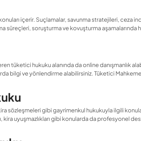
 konuları içerir. Suçlamalar, savunma stratejileri, ceza i
alma süreçleri, soruşturma ve kovuşturma aşamalarında hız
içeren tüketici hukuku alanında da online danışmanlık alabi
larda bilgi ve yönlendirme alabilirsiniz. Tüketici Mahkem
kuku
kira sözleşmeleri gibi gayrimenkul hukukuyla ilgili konu
rı, kira uyuşmazlıkları gibi konularda da profesyonel des