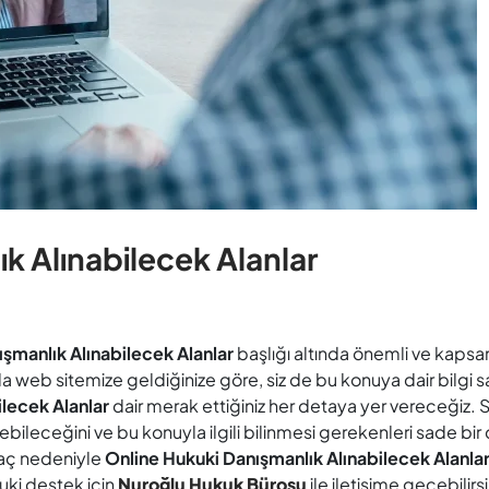
k Alınabilecek Alanlar
şmanlık Alınabilecek Alanlar
başlığı altında önemli ve kapsa
da web sitemize geldiğinize göre, siz de bu konuya dair bilgi s
ilecek Alanlar
dair merak ettiğiniz her detaya yer vereceğiz. Sizl
eceğini ve bu konuyla ilgili bilinmesi gerekenleri sade bir 
tiyaç nedeniyle
Online Hukuki Danışmanlık Alınabilecek Alanla
kuki destek için
Nuroğlu Hukuk Bürosu
ile iletişime geçebilirs