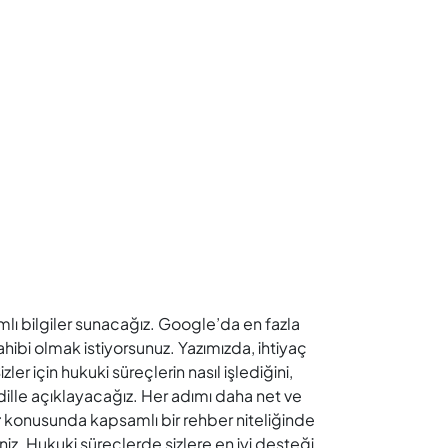
mlı bilgiler sunacağız. Google’da en fazla
ahibi olmak istiyorsunuz. Yazımızda, ihtiyaç
er için hukuki süreçlerin nasıl işlediğini,
dille açıklayacağız. Her adımı daha net ve
r
konusunda kapsamlı bir rehber niteliğinde
iniz. Hukuki süreçlerde sizlere en iyi desteği