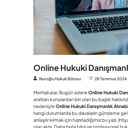
Online Hukuki Danışmanlı
Nuroğlu Hukuk Bürosu
28 Temmuz 2024
Merhabalar, Bugün sizlere
Online Hukuki Danı
aratılan konulardan biri olan bu başlık hakkın
nedeniyle
Online Hukuki Danışmanlık Alınab
hangi durumlarda bu davaların gündeme gelebil
anlaşılır kılmak için hazırladığımız bu yazı, ih
olacaktır. Daha fazla bilgi ve profesyonel hu