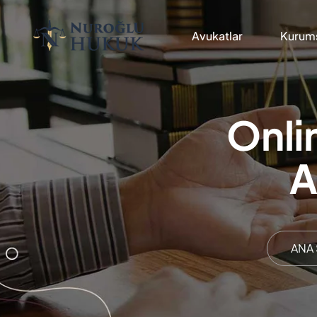
Avukatlar
Kurums
Onli
A
ANA 