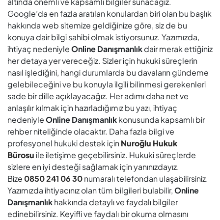
altında önemli ve kapsamlı bilgiler sunacağız.
Google’da en fazla aratılan konulardan biri olan bu başlık
hakkında web sitemize geldiğinize göre, siz de bu
konuya dair bilgi sahibi olmak istiyorsunuz. Yazımızda,
ihtiyaç nedeniyle
Online Danışmanlık
dair merak ettiğiniz
her detaya yer vereceğiz. Sizler için hukuki süreçlerin
nasıl işlediğini, hangi durumlarda bu davaların gündeme
gelebileceğini ve bu konuyla ilgili bilinmesi gerekenleri
sade bir dille açıklayacağız. Her adımı daha net ve
anlaşılır kılmak için hazırladığımız bu yazı, ihtiyaç
nedeniyle
Online Danışmanlık
konusunda kapsamlı bir
rehber niteliğinde olacaktır. Daha fazla bilgi ve
profesyonel hukuki destek için
Nuroğlu Hukuk
Bürosu
ile iletişime geçebilirsiniz. Hukuki süreçlerde
sizlere en iyi desteği sağlamak için yanınızdayız.
Bize
0850 241 06 30
numaralı telefondan ulaşabilirsiniz.
Yazımızda ihtiyacınız olan tüm bilgileri bulabilir,
Online
Danışmanlık
hakkında detaylı ve faydalı bilgiler
edinebilirsiniz. Keyifli ve faydalı bir okuma olmasını