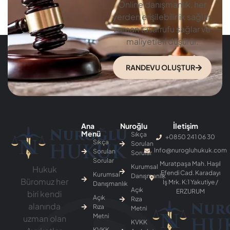
Online danışmanlık, her
yerden erişilebilirlik sağlar,
zaman tasarrufu sağlar ve
maliyetleri düşürür.
RANDEVU OLUŞTUR
Ana
Nuroğlu
İletişim
Menü
Sıkça
+0850 241 06 30
Sıkça
Sorulan
Info@nurogluhukuk.com
Sorulan
Sorular
Sorular
Muratpaşa Mah. Haşıl
Kurumsal
Hukuk
Efendi Cad. Karadayı
Kurumsal
Danışmanlık
Büromuz her
İş Mrk. K:1 Yakutiye /
Danışmanlık
Açık
ERZURUM
biri kendi
Açık
Rıza
alanında
Rıza
Metni
Metni
uzman olan
KVKK
KVKK