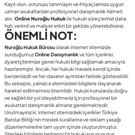
Kayıt olun, sorunuzu tanımlayın ve ihtiyaçlarınıza uygun
uzman avukatlardan profesyonel danışmanlık hizmeti
alın.
Online Nuroğlu Hukuk
ile hukuki süreçlerinizi daha
hızlı, verimli ve maliyet etkin bir şekilde yönetebilirsiniz.
ÖNEMLİ NOT:
Nuroğlu Hukuk Bürosu
olarak internet sitemizde
sunduğumuz
Online Danışmanlık
ve tüm içerikler,
ziyaretçilerimize genel hukuki bilgi sağlamak amacıyla
hazırlanmıştır. Ancak, her hukuki mesele kendi içinde
benzersizdir ve her davanın ayrıntıları farklılık gösterebilir.
Bu sebeple, yalnızca sitemizdeki bilgilere dayanarak
hareket edilmemesi önemlidir. Hukuki konularda doğru
ve sağlıklı bir yol izleyebilmeniz için profesyonel bir
avukattan danışmanlık almanız gerekmektedir.
Unutmayınız ki, internet sitemizdeki içerikler Türkiye
Barolar Birliği’nin meslek kurallarına ve reklam yasağı
düzenlemelerine tam uyum içinde oluşturulmuştur.
Sitedeki bilgilerin herhangi bir hukuki sorununuzun