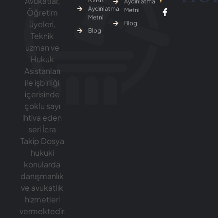
Avukatlar,
Aydınlatma
Aydınlatma
Metni
Öğretim
Metni
üyeleri,
Blog
Blog
Teknik
uzman ve
Hukuk
Asistanları
ile işbirliği
içerisinde
çoklu sayı
ihtiva eden
seri İcra
Takip Dosya
hukuki
konularda
danışmanlık
ve avukatlık
hizmetleri
vermektedir.