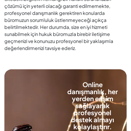
çözümü için yeterli olacağı garanti edilmemekte,
profesyonel danışmanlık gerektiren konularda
büromuzun sorumluluk üstlenmeyeceği açıkça
belirtilmektedir. Her durumda, size en iyi hizmeti
sunabilmek için hukuk büromuzla birebir iletişime
geçmenizi ve konunuzu profesyonel bir yaklaşımla
değerlendirmenizi tavsiye ederiz.
Online
danışmanlık, her
yerden erişim
sağlayarak
profesyonel
destek almayı
kolaylaştırır.