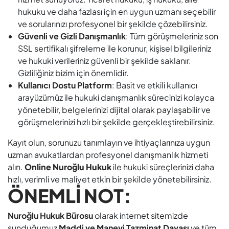
yönetebilir, belgelerinizi dijital olarak paylaşabilir ve
görüşmelerinizi hızlı bir şekilde gerçekleştirebilirsiniz.
Kayıt olun, sorunuzu tanımlayın ve ihtiyaçlarınıza uygun
uzman avukatlardan profesyonel danışmanlık hizmeti
alın.
Online Nuroğlu Hukuk
ile hukuki süreçlerinizi daha
hızlı, verimli ve maliyet etkin bir şekilde yönetebilirsiniz.
ÖNEMLİ NOT:
Nuroğlu Hukuk Bürosu
olarak internet sitemizde
sunduğumuz
Maddi ve Manevi Tazminat Davası
ve tüm
içerikler, ziyaretçilerimize genel hukuki bilgi sağlamak
amacıyla hazırlanmıştır. Ancak, her hukuki mesele kendi
içinde benzersizdir ve her davanın ayrıntıları farklılık
gösterebilir. Bu sebeple, yalnızca sitemizdeki bilgilere
dayanarak hareket edilmemesi önemlidir. Hukuki
konularda doğru ve sağlıklı bir yol izleyebilmeniz için
profesyonel bir avukattan danışmanlık almanız
gerekmektedir. Unutmayınız ki, internet sitemizdeki