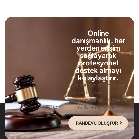
profesyonel
destek almayı
kolaylaştırır.
Online danışmanlık, her
yerden erişilebilirlik sağlar,
zaman tasarrufu sağlar ve
maliyetleri düşürür.
RANDEVU OLUŞTUR
Ana
Nuroğlu
İletişim
Menü
Sıkça
+0850 241 06 30
Sıkça
Sorulan
Info@nurogluhukuk.com
Sorulan
Sorular
Sorular
Muratpaşa Mah. Haşıl
Kurumsal
Hukuk
Efendi Cad. Karadayı
Kurumsal
Danışmanlık
Büromuz her
İş Mrk. K:1 Yakutiye /
Danışmanlık
Açık
ERZURUM