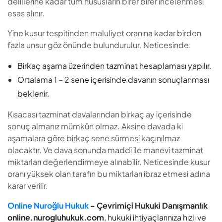
Kısacası tazminat davalarından birkaç ay içerisinde
sonuç almanız mümkün olmaz. Aksine davada ki
aşamalara göre birkaç sene sürmesi kaçınılmaz
olacaktır. Ve dava sonunda maddi ile manevi tazminat
miktarları değerlendirmeye alınabilir. Neticesinde kusur
oranı yüksek olan tarafın bu miktarları ibraz etmesi adına
karar verilir.
Online Nuroğlu Hukuk
- Çevrimiçi Hukuki Danışmanlık
online.nurogluhukuk.com
, hukuki ihtiyaçlarınıza hızlı ve
etkili çözümler sunan modern bir çevrimiçi danışmanlık
platformudur. Lisanslı ve deneyimli avukatlarımız, hukuki
sorunlarınızı internet üzerinden güvenli ve erişilebilir bir
şekilde çözmenize yardımcı olur.
Neden Online Nuroğlu
Hukuk?
Hızlı Erişim
: Online platformumuz sayesinde, hukuki
danışmanlık hizmetlerine anında ulaşabilir ve acil
durumlarınızda hızlı çözümler alabilirsiniz. Randevu