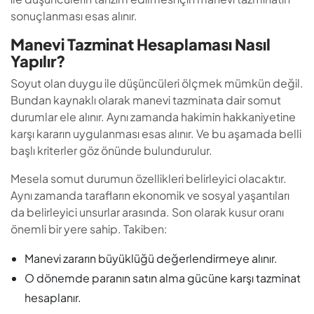
başlı kriterler göz önünde bulundurulur.
Mesela somut durumun özellikleri belirleyici olacaktır.
Aynı zamanda tarafların ekonomik ve sosyal yaşantıları
da belirleyici unsurlar arasında. Son olarak kusur oranı
önemli bir yere sahip. Takiben:
Manevi zararın büyüklüğü değerlendirmeye alınır.
O dönemde paranın satın alma gücüne karşı tazminat
hesaplanır.
Görüldüğü üzere dikkate alınan birden fazla kriter
mevcut durumda. Hepsi de ayrı ayrı ele alınarak manevi
tazminatın belirlenmesi sağlanır. Ve hakkaniyet içerisinde
tanzim edilmesine karar verilir.
Maddi Tazminat Hesaplaması Nasıl
Yapılır?
Maddi ve Manevi Tazminat Davası; Maddi zararların