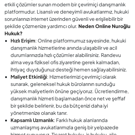
alma veya fiziksel ofis ziyaretine gerek kalmadan,
ihtiyaç duyduğunuz desteği hemen sağlayabilirsiniz.
Maliyet Etkinliği
: Hizmetlerimizi çevrimiçi olarak
sunarak, geleneksel hukuk bürolarının sunduğu
yüksek maliyetlerin önüne geçiyoruz. Ücretlendirme,
danışmanlık hizmeti başlamadan önce net ve şeffaf
bir şekilde belirlenir, bu da bütçenizi daha iyi
yönetmenize olanak tanır.
Kapsamlı Uzmanlık
: Farklı hukuk alanlarında
uzmanlaşmış avukatlarımızla geniş bir yelpazede
hizmet sunuyoruz. Ticaret hukuku, iş hukuku, aile
hukuku ve daha fazlası için en uygun uzmanı seçebilir
ve sorularınızı profesyonel bir şekilde çözebilirsiniz.
Güvenli ve Gizli Danışmanlık
: Tüm görüşmeleriniz son
SSL sertifikalı şifreleme ile korunur, kişisel bilgileriniz
ve hukuki verileriniz güvenli bir şekilde saklanır.
Gizliliğiniz bizim için önemlidir.
Kullanıcı Dostu Platform
: Basit ve etkili kullanıcı
arayüzümüz ile hukuki danışmanlık sürecinizi kolayca