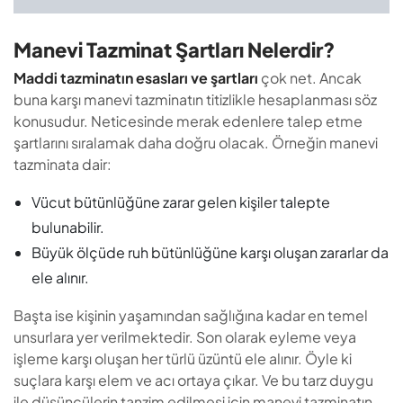
Vücut bütünlüğüne zarar gelen kişiler talepte
bulunabilir.
Büyük ölçüde ruh bütünlüğüne karşı oluşan zararlar da
ele alınır.
Başta ise kişinin yaşamından sağlığına kadar en temel
unsurlara yer verilmektedir. Son olarak eyleme veya
işleme karşı oluşan her türlü üzüntü ele alınır. Öyle ki
suçlara karşı elem ve acı ortaya çıkar. Ve bu tarz duygu
ile düşüncülerin tanzim edilmesi için manevi tazminatın
sonuçlanması esas alınır.
Manevi Tazminat Hesaplaması Nasıl
Yapılır?
Soyut olan duygu ile düşüncüleri ölçmek mümkün değil.
Bundan kaynaklı olarak manevi tazminata dair somut
durumlar ele alınır. Aynı zamanda hakimin hakkaniyetine
karşı kararın uygulanması esas alınır. Ve bu aşamada belli