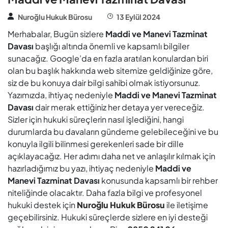
Nuroğlu Hukuk Bürosu
13 Eylül 2024
Merhabalar, Bugün sizlere
Maddi ve Manevi Tazminat
Davası
başlığı altında önemli ve kapsamlı bilgiler
sunacağız. Google’da en fazla aratılan konulardan biri
olan bu başlık hakkında web sitemize geldiğinize göre,
siz de bu konuya dair bilgi sahibi olmak istiyorsunuz.
Yazımızda, ihtiyaç nedeniyle
Maddi ve Manevi Tazminat
Davası
dair merak ettiğiniz her detaya yer vereceğiz.
Sizler için hukuki süreçlerin nasıl işlediğini, hangi
durumlarda bu davaların gündeme gelebileceğini ve bu
konuyla ilgili bilinmesi gerekenleri sade bir dille
açıklayacağız. Her adımı daha net ve anlaşılır kılmak için
hazırladığımız bu yazı, ihtiyaç nedeniyle
Maddi ve
Manevi Tazminat Davası
konusunda kapsamlı bir rehber
niteliğinde olacaktır. Daha fazla bilgi ve profesyonel
hukuki destek için
Nuroğlu Hukuk Bürosu
ile iletişime
geçebilirsiniz. Hukuki süreçlerde sizlere en iyi desteği