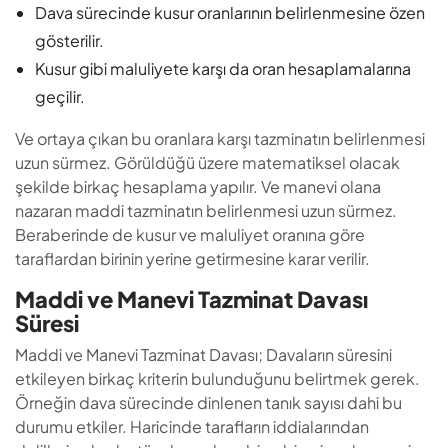
nazaran maddi tazminatın belirlenmesi uzun sürmez.
Beraberinde de kusur ve maluliyet oranına göre
taraflardan birinin yerine getirmesine karar verilir.
Maddi ve Manevi Tazminat Davası
Süresi
Maddi ve Manevi Tazminat Davası; Davaların süresini
etkileyen birkaç kriterin bulunduğunu belirtmek gerek.
Örneğin dava sürecinde dinlenen tanık sayısı dahi bu
durumu etkiler. Haricinde tarafların iddialarından
delillerine kadar tüm hususların birer birer incelenmesi
esas alınır.
Yine kusur tespitinden maluliyet oranına kadar birden
fazla unsur göz önünde bulundurulur. Neticesinde:
Birkaç aşama üzerinden tazminat hesaplaması yapılır.
Ortalama 1 – 2 sene içerisinde davanın sonuçlanması
beklenir.