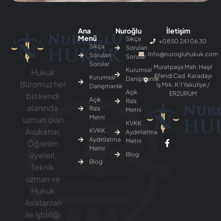
biri kendi
Açık
Rıza
alanında
Rıza
Metni
Metni
uzman olan
KVKK
Avukatlar,
KVKK
Aydınlatma
Aydınlatma
Metni
Öğretim
Metni
üyeleri,
Blog
Blog
Teknik
uzman ve
Hukuk
Asistanları
ile işbirliği
içerisinde
çoklu sayı
ihtiva eden
seri İcra
Takip Dosya
hukuki
konularda
danışmanlık