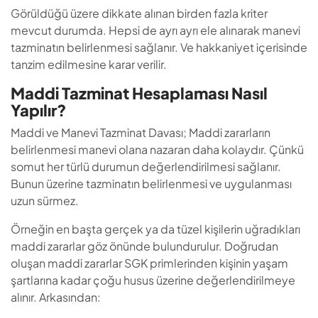
belirlenmesi manevi olana nazaran daha kolaydır. Çünkü
somut her türlü durumun değerlendirilmesi sağlanır.
Bunun üzerine tazminatın belirlenmesi ve uygulanması
uzun sürmez.
Örneğin en başta gerçek ya da tüzel kişilerin uğradıkları
maddi zararlar göz önünde bulundurulur. Doğrudan
oluşan maddi zararlar SGK primlerinden kişinin yaşam
şartlarına kadar çoğu husus üzerine değerlendirilmeye
alınır. Arkasından:
Dava sürecinde kusur oranlarının belirlenmesine özen
gösterilir.
Kusur gibi maluliyete karşı da oran hesaplamalarına
geçilir.
Ve ortaya çıkan bu oranlara karşı tazminatın belirlenmesi
uzun sürmez. Görüldüğü üzere matematiksel olacak
şekilde birkaç hesaplama yapılır. Ve manevi olana