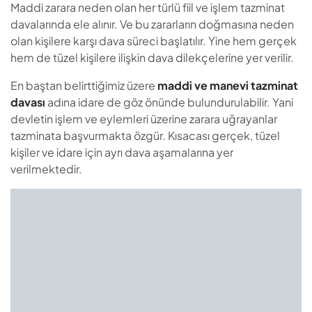
Maddi zarara neden olan her türlü fiil ve işlem tazminat
davalarında ele alınır. Ve bu zararların doğmasına neden
olan kişilere karşı dava süreci başlatılır. Yine hem gerçek
hem de tüzel kişilere ilişkin dava dilekçelerine yer verilir.
En baştan belirttiğimiz üzere
maddi ve manevi tazminat
davası
adına idare de göz önünde bulundurulabilir. Yani
devletin işlem ve eylemleri üzerine zarara uğrayanlar
tazminata başvurmakta özgür. Kısacası gerçek, tüzel
kişiler ve idare için ayrı dava aşamalarına yer
verilmektedir.
Manevi Tazminat Şartları Nelerdir?
Maddi tazminatın esasları ve şartları
çok net. Ancak
buna karşı manevi tazminatın titizlikle hesaplanması söz
konusudur. Neticesinde merak edenlere talep etme
şartlarını sıralamak daha doğru olacak. Örneğin manevi
tazminata dair: