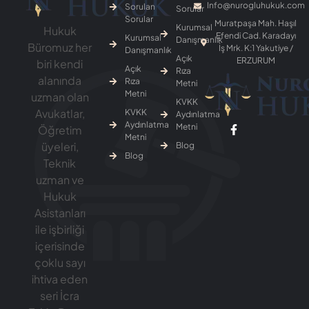
Info@nurogluhukuk.com
Sorulan
Sorular
Sorular
Muratpaşa Mah. Haşıl
Kurumsal
Hukuk
Efendi Cad. Karadayı
Kurumsal
Danışmanlık
Büromuz her
İş Mrk. K:1 Yakutiye /
Danışmanlık
Açık
ERZURUM
biri kendi
Açık
Rıza
alanında
Rıza
Metni
Metni
uzman olan
KVKK
Avukatlar,
KVKK
Aydınlatma
Aydınlatma
Metni
Öğretim
Metni
üyeleri,
Blog
Blog
Teknik
uzman ve
Hukuk
Asistanları
ile işbirliği
içerisinde
çoklu sayı
ihtiva eden
seri İcra