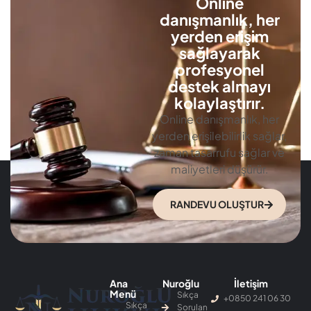
Online
danışmanlık, her
yerden erişim
sağlayarak
profesyonel
destek almayı
kolaylaştırır.
Online danışmanlık, her
yerden erişilebilirlik sağlar,
zaman tasarrufu sağlar ve
maliyetleri düşürür.
RANDEVU OLUŞTUR
Ana
Nuroğlu
İletişim
Menü
Sıkça
+0850 241 06 30
Sıkça
Sorulan