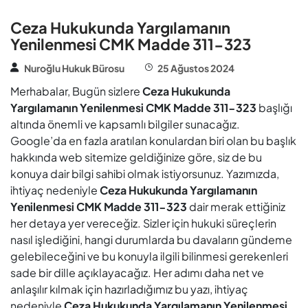
Ceza Hukukunda Yargılamanın
Yenilenmesi CMK Madde 311-323
Nuroğlu Hukuk Bürosu
25 Ağustos 2024
Merhabalar, Bugün sizlere
Ceza Hukukunda
Yargılamanın Yenilenmesi CMK Madde 311-323
başlığı
altında önemli ve kapsamlı bilgiler sunacağız.
Google’da en fazla aratılan konulardan biri olan bu başlık
hakkında web sitemize geldiğinize göre, siz de bu
konuya dair bilgi sahibi olmak istiyorsunuz. Yazımızda,
ihtiyaç nedeniyle
Ceza Hukukunda Yargılamanın
Yenilenmesi CMK Madde 311-323
dair merak ettiğiniz
her detaya yer vereceğiz. Sizler için hukuki süreçlerin
nasıl işlediğini, hangi durumlarda bu davaların gündeme
gelebileceğini ve bu konuyla ilgili bilinmesi gerekenleri
sade bir dille açıklayacağız. Her adımı daha net ve
anlaşılır kılmak için hazırladığımız bu yazı, ihtiyaç
nedeniyle
Ceza Hukukunda Yargılamanın Yenilenmesi