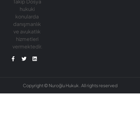
Takip Dosya
hukuki
konularda
danışmanlık
ve avukatlık
hizmetleri
vermektedir.
Copyright © Nuroğlu Hukuk . All rights reserved