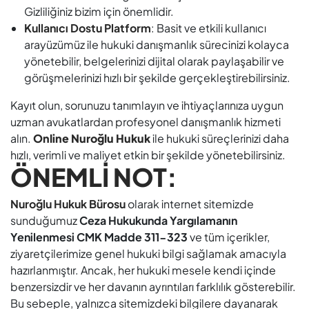
Gizliliğiniz bizim için önemlidir.
Kullanıcı Dostu Platform
: Basit ve etkili kullanıcı
arayüzümüz ile hukuki danışmanlık sürecinizi kolayca
yönetebilir, belgelerinizi dijital olarak paylaşabilir ve
görüşmelerinizi hızlı bir şekilde gerçekleştirebilirsiniz.
Kayıt olun, sorunuzu tanımlayın ve ihtiyaçlarınıza uygun
uzman avukatlardan profesyonel danışmanlık hizmeti
alın.
Online Nuroğlu Hukuk
ile hukuki süreçlerinizi daha
hızlı, verimli ve maliyet etkin bir şekilde yönetebilirsiniz.
ÖNEMLİ NOT:
Nuroğlu Hukuk Bürosu
olarak internet sitemizde
sunduğumuz
Ceza Hukukunda Yargılamanın
Yenilenmesi CMK Madde 311-323
ve tüm içerikler,
ziyaretçilerimize genel hukuki bilgi sağlamak amacıyla
hazırlanmıştır. Ancak, her hukuki mesele kendi içinde
benzersizdir ve her davanın ayrıntıları farklılık gösterebilir.
Bu sebeple, yalnızca sitemizdeki bilgilere dayanarak