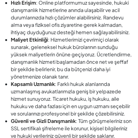
Hızlı Erişim
: Online platformumuz sayesinde, hukuki
danışmanlık hizmetlerine anında ulaşabilir ve acil
durumlarınızda hızlı çözümler alabilirsiniz. Randevu
alma veya fiziksel ofis ziyaretine gerek kalmadan,
ihtiyaç duyduğunuz desteği hemen sağlayabilirsiniz.
Maliyet Etkinliği
: Hizmetlerimizi çevrimiçi olarak
sunarak, geleneksel hukuk bürolarının sunduğu
yüksek maliyetlerin önüne geçiyoruz. Ücretlendirme,
danışmanlık hizmeti başlamadan önce net ve şeffaf
bir şekilde belirlenir, bu da bütçenizi daha iyi
yönetmenize olanak tanır.
Kapsamlı Uzmanlık
: Farklı hukuk alanlarında
uzmanlaşmış avukatlarımızla geniş bir yelpazede
hizmet sunuyoruz. Ticaret hukuku, iş hukuku, aile
hukuku ve daha fazlası için en uygun uzmanı seçebilir
ve sorularınızı profesyonel bir şekilde çözebilirsiniz.
Güvenli ve Gizli Danışmanlık
: Tüm görüşmeleriniz son
SSL sertifikalı şifreleme ile korunur, kişisel bilgileriniz
ve hukuki verileriniz güvenli bir şekilde saklanır.