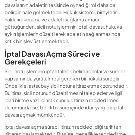
davalarının adaletin tesisinde oynadığı rol daha da
belirgin hale gelmektedir. Hukuk sistemi, bireylerin
haklarını koruma ve adaleti sağlama amacı
güttüğünden, sicil notu işleminin iptali davası, hukuka
aykırı işlemlerin düzeltilerek adaletin sağlanmasında
kritik bir işlev üstlenmektedir.
İptal Davası Açma Süreci ve
Gerekçeleri
Sicil notu işleminin iptali talebi, belirli adımlar ve süreler
kapsamında yürütülmesi gereken bir hukuki süreçtir.
Öncelikle, astsubay sicil notuna itiraz etmek zorundadır.
Bu itiraz, sicil notunun düzeltilmesini talep eder ve ilgili
idari birime yazılı olarak sunulur. İtirazın reddedilmesi
durumunda ise, belirli bir süre içinde idari yargıda iptal
davası açmak mümkündür.
İptal davası açma süreci, itirazın reddedildiği tarihten
itibaren başlamaktadır. Bu süre, genellikle reddedilme