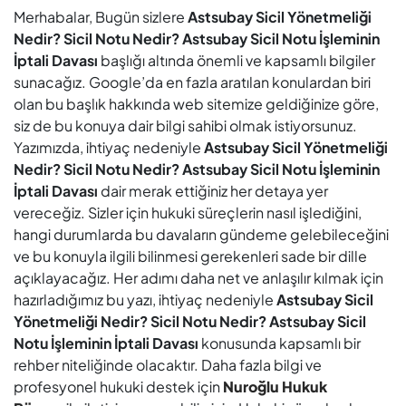
Merhabalar, Bugün sizlere
Astsubay Sicil Yönetmeliği
Nedir? Sicil Notu Nedir? Astsubay Sicil Notu İşleminin
İptali Davası
başlığı altında önemli ve kapsamlı bilgiler
sunacağız. Google’da en fazla aratılan konulardan biri
olan bu başlık hakkında web sitemize geldiğinize göre,
siz de bu konuya dair bilgi sahibi olmak istiyorsunuz.
Yazımızda, ihtiyaç nedeniyle
Astsubay Sicil Yönetmeliği
Nedir? Sicil Notu Nedir? Astsubay Sicil Notu İşleminin
İptali Davası
dair merak ettiğiniz her detaya yer
vereceğiz. Sizler için hukuki süreçlerin nasıl işlediğini,
hangi durumlarda bu davaların gündeme gelebileceğini
ve bu konuyla ilgili bilinmesi gerekenleri sade bir dille
açıklayacağız. Her adımı daha net ve anlaşılır kılmak için
hazırladığımız bu yazı, ihtiyaç nedeniyle
Astsubay Sicil
Yönetmeliği Nedir? Sicil Notu Nedir? Astsubay Sicil
Notu İşleminin İptali Davası
konusunda kapsamlı bir
rehber niteliğinde olacaktır. Daha fazla bilgi ve
profesyonel hukuki destek için
Nuroğlu Hukuk