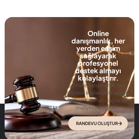
Online
danışmanlık, her
yerden erişim
sağlayarak
profesyonel
destek almayı
kolaylaştırır.
Online danışmanlık, her
yerden erişilebilirlik sağlar,
zaman tasarrufu sağlar ve
maliyetleri düşürür.
RANDEVU OLUŞTUR