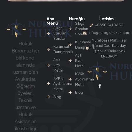
Ana
Nuroğlu
İletişim
Menü
Sıkça
+0850 241 06 30
Sıkça
Sorulan
Info@nurogluhukuk.com
Sorulan
Sorular
Sorular
Muratpaşa Mah. Haşıl
Kurumsal
Hukuk
Efendi Cad. Karadayı
Kurumsal
Danışmanlık
Büromuz her
İş Mrk. K:1 Yakutiye /
Danışmanlık
Açık
ERZURUM
biri kendi
Açık
Rıza
alanında
Rıza
Metni
Metni
uzman olan
KVKK
Avukatlar,
KVKK
Aydınlatma
Aydınlatma
Metni
Öğretim
Metni
üyeleri,
Blog
Blog
Teknik
uzman ve
Hukuk
Asistanları
ile işbirliği