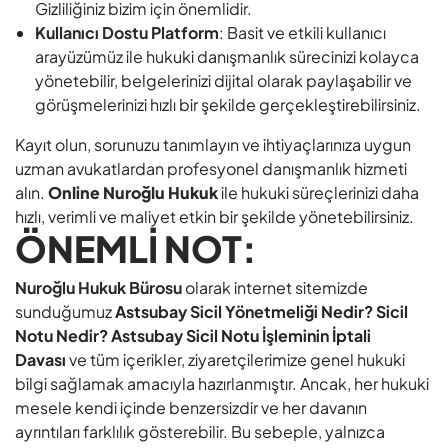
Gizliliğiniz bizim için önemlidir.
Kullanıcı Dostu Platform
: Basit ve etkili kullanıcı
arayüzümüz ile hukuki danışmanlık sürecinizi kolayca
yönetebilir, belgelerinizi dijital olarak paylaşabilir ve
görüşmelerinizi hızlı bir şekilde gerçekleştirebilirsiniz.
Kayıt olun, sorunuzu tanımlayın ve ihtiyaçlarınıza uygun
uzman avukatlardan profesyonel danışmanlık hizmeti
alın.
Online Nuroğlu Hukuk
ile hukuki süreçlerinizi daha
hızlı, verimli ve maliyet etkin bir şekilde yönetebilirsiniz.
ÖNEMLİ NOT:
Nuroğlu Hukuk Bürosu
olarak internet sitemizde
sunduğumuz
Astsubay Sicil Yönetmeliği Nedir? Sicil
Notu Nedir? Astsubay Sicil Notu İşleminin İptali
Davası
ve tüm içerikler, ziyaretçilerimize genel hukuki
bilgi sağlamak amacıyla hazırlanmıştır. Ancak, her hukuki
mesele kendi içinde benzersizdir ve her davanın
ayrıntıları farklılık gösterebilir. Bu sebeple, yalnızca