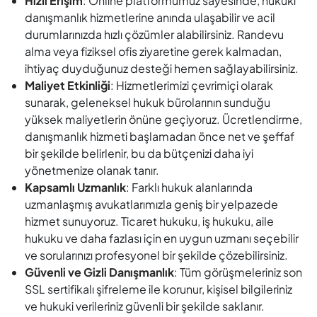
Hızlı Erişim
: Online platformumuz sayesinde, hukuki
danışmanlık hizmetlerine anında ulaşabilir ve acil
durumlarınızda hızlı çözümler alabilirsiniz. Randevu
alma veya fiziksel ofis ziyaretine gerek kalmadan,
ihtiyaç duyduğunuz desteği hemen sağlayabilirsiniz.
Maliyet Etkinliği
: Hizmetlerimizi çevrimiçi olarak
sunarak, geleneksel hukuk bürolarının sunduğu
yüksek maliyetlerin önüne geçiyoruz. Ücretlendirme,
danışmanlık hizmeti başlamadan önce net ve şeffaf
bir şekilde belirlenir, bu da bütçenizi daha iyi
yönetmenize olanak tanır.
Kapsamlı Uzmanlık
: Farklı hukuk alanlarında
uzmanlaşmış avukatlarımızla geniş bir yelpazede
hizmet sunuyoruz. Ticaret hukuku, iş hukuku, aile
hukuku ve daha fazlası için en uygun uzmanı seçebilir
ve sorularınızı profesyonel bir şekilde çözebilirsiniz.
Güvenli ve Gizli Danışmanlık
: Tüm görüşmeleriniz son
SSL sertifikalı şifreleme ile korunur, kişisel bilgileriniz
ve hukuki verileriniz güvenli bir şekilde saklanır.