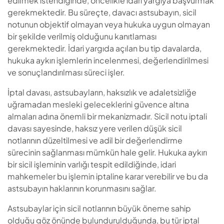
edilmek istendiğinde, öncelikle idari yargıya başvurmak
gerekmektedir. Bu süreçte, davacı astsubayın, sicil
notunun objektif olmayan veya hukuka uygun olmayan
bir şekilde verilmiş olduğunu kanıtlaması
gerekmektedir. İdari yargıda açılan bu tip davalarda,
hukuka aykırı işlemlerin incelenmesi, değerlendirilmesi
ve sonuçlandırılması süreci işler.
İptal davası, astsubayların, haksızlık ve adaletsizliğe
uğramadan mesleki geleceklerini güvence altına
almaları adına önemli bir mekanizmadır. Sicil notu iptali
davası sayesinde, haksız yere verilen düşük sicil
notlarının düzeltilmesi ve adil bir değerlendirme
sürecinin sağlanması mümkün hale gelir. Hukuka aykırı
bir sicil işleminin varlığı tespit edildiğinde, idari
mahkemeler bu işlemin iptaline karar verebilir ve bu da
astsubayın haklarının korunmasını sağlar.
Astsubaylar için sicil notlarının büyük öneme sahip
olduğu göz önünde bulundurulduğunda, bu tür iptal