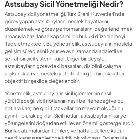
Astsubay Sicil Yönetmeliği Nedir?
Astsubay sicil yönetmeliği, Türk Silahlı Kuvvetleri’nde
görev yapan astsubayların meslek hayatlarını
düzenlemek ve görev performanslarını değerlendirmek
amacıyla hazırlanan kapsamlı bir hukuki düzenlemeyi
ifade etmektedir. Bu yönetmelik, astsubayların mesleki
gelişim süreçlerini korur ve aynı zamanda adaletli ve
şeffaf bir sicil sistemi kurar. Diğer bir deyişle,
astsubayların görevdeki başarıları, disiplinli çalışma
alışkanlıkları ve mesleki yeterlilikleri gibi birçok kriteri
objektif bir şekilde değerlendirir.
Yönetmelik, astsubayların sicil işlemlerinin nasıl
yürütüleceği, sicil notlarının nasıl belirleneceği ve bu
notlara karşı ne gibi itiraz yollarının mevcut olduğunu
ayrıntılı olarak açıklar. Sicil notları, astsubayların kariyer
yörüngelerini doğrudan etkileyen önemli göstergelerdir.
Bunlar, atamalardan terfilere ve hatta ödüllere kadar
çeşitli karar süreçlerinde kritik bir rol oynar. Dolayısıyla,