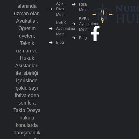
Açık
Rıza
alanında
Rıza
Metni
uzman olan
Metni
KVKK
Avukatlar,
KVKK
Aydınlatma
Öğretim
Aydınlatma
Metni
Metni
üyeleri,
Blog
Blog
Teknik
uzman ve
Hukuk
Asistanları
ile işbirliği
içerisinde
çoklu sayı
ihtiva eden
seri İcra
Takip Dosya
hukuki
konularda
danışmanlık