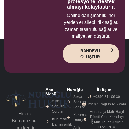
profesyonel destek
almayı kolaylaştırır.
Online danışmanlık, her
yerden erişilebilirlik sağlar,
zaman tasarrufu sağlar ve
maliyetleri düşürür.
RANDEVU
OLUŞTUR
Ana
Nuroğlu
İletişim
Menü
Sıkça
+0850 241 06 30
Sıkça
Sorulan
Info@nurogluhukuk.com
Sorulan
Sorular
Sorular
Muratpaşa Mah. Haşıl
Hukuk
Kurumsal
Efendi Cad. Karadayı
Kurumsal
Danışmanlık
Büromuz her
İş Mrk. K:1 Yakutiye /
Danışmanlık
biri kendi
ERZURUM
Açık