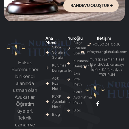
RANDEVU OLUŞTUR
Ana
Nuroğlu
İletişim
Menü
Sıkça
+0850 241 06 30
Sıkça
Sorulan
Info@nurogluhukuk.com
Sorulan
Sorular
Sorular
Muratpaşa Mah. Haşıl
Kurumsal
Hukuk
Efendi Cad. Karadayı
Kurumsal
Danışmanlık
Büromuz her
İş Mrk. K:1 Yakutiye /
Danışmanlık
Açık
ERZURUM
biri kendi
Açık
Rıza
alanında
Rıza
Metni
Metni
uzman olan
KVKK
Avukatlar,
KVKK
Aydınlatma
Aydınlatma
Metni
Öğretim
Metni
üyeleri,
Blog
Blog
Teknik
uzman ve