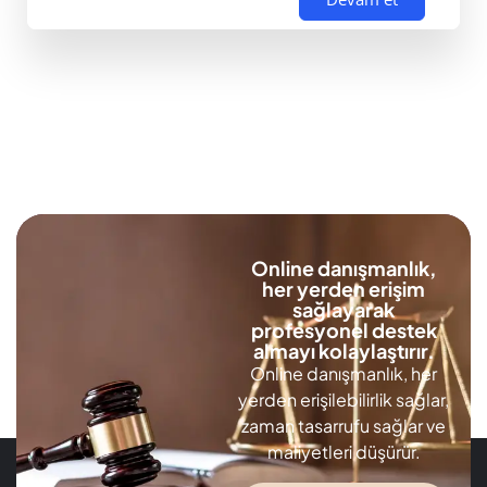
Online danışmanlık,
her yerden erişim
sağlayarak
profesyonel destek
almayı kolaylaştırır.
Online danışmanlık, her
yerden erişilebilirlik sağlar,
zaman tasarrufu sağlar ve
maliyetleri düşürür.