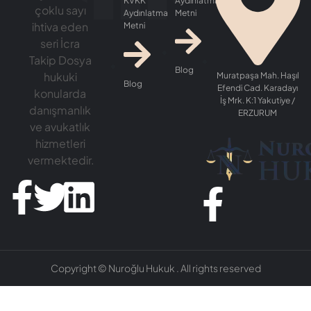
Aydınlatma
KVKK
çoklu sayı
Metni
Aydınlatma
ihtiva eden
Metni
seri İcra
Takip Dosya
Blog
hukuki
Muratpaşa Mah. Haşıl
Blog
Efendi Cad. Karadayı
konularda
İş Mrk. K:1 Yakutiye /
danışmanlık
ERZURUM
ve avukatlık
hizmetleri
vermektedir.
Copyright © Nuroğlu Hukuk . All rights reserved