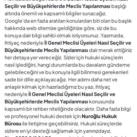
Seçilir ve Büyükşehirlerde Meclis Yapılanması
başlığı
altında önemli ve kapsamlı bilgiler sunacağız.
Google’da en fazla aratılan konulardan biri olan bu başlık
hakkında web sitemize geldiğinize göre, siz de bu
konuya dair bilgi sahibi olmak istiyorsunuz. Yazımızda,
ihtiyaç nedeniyle
İl Genel Meclisi Üyeleri Nasıl Seçilir ve
Büyükşehirlerde Meclis Yapılanması
dair merak ettiğiniz
her detaya yer vereceğiz. Sizler için hukuki süreçlerin
nasıl işlediğini, hangi durumlarda bu davaların gündeme
gelebileceğini ve bu konuyla ilgili bilinmesi gerekenleri
sade bir dille açıklayacağız. Her adımı daha net ve
anlaşılır kılmak için hazırladığımız bu yazı, ihtiyaç
nedeniyle
İl Genel Meclisi Üyeleri Nasıl Seçilir ve
Büyükşehirlerde Meclis Yapılanması
konusunda
kapsamlı bir rehber niteliğinde olacaktır. Daha fazla bilgi
ve profesyonel hukuki destek için
Nuroğlu Hukuk
Bürosu
ile iletişime geçebilirsiniz. Hukuki süreçlerde
sizlere en iyi desteği sağlamak için yanınızdayız.