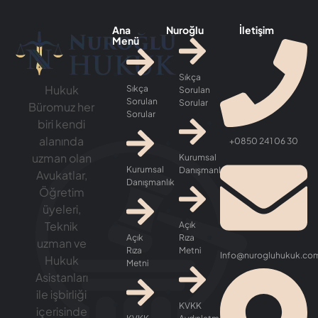
Ana
Nuroğlu
İletişim
Menü
Sıkça
Hukuk
Sıkça
Sorulan
Sorulan
Sorular
Büromuz her
Sorular
biri kendi
alanında
+0850 241 06 30
uzman olan
Kurumsal
Kurumsal
Danışmanlık
Avukatlar,
Danışmanlık
Öğretim
üyeleri,
Teknik
Açık
Açık
Rıza
uzman ve
Rıza
Metni
Info@nurogluhukuk.co
Hukuk
Metni
Asistanları
ile işbirliği
KVKK
içerisinde