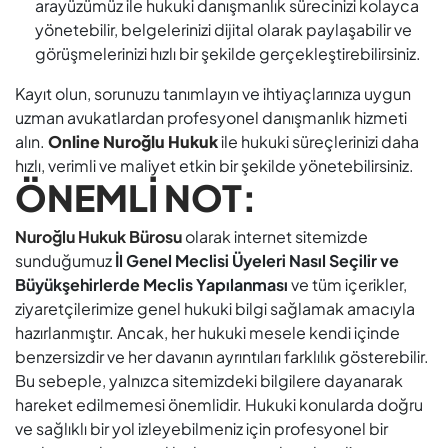
arayüzümüz ile hukuki danışmanlık sürecinizi kolayca
yönetebilir, belgelerinizi dijital olarak paylaşabilir ve
görüşmelerinizi hızlı bir şekilde gerçekleştirebilirsiniz.
Kayıt olun, sorunuzu tanımlayın ve ihtiyaçlarınıza uygun
uzman avukatlardan profesyonel danışmanlık hizmeti
alın.
Online Nuroğlu Hukuk
ile hukuki süreçlerinizi daha
hızlı, verimli ve maliyet etkin bir şekilde yönetebilirsiniz.
ÖNEMLİ NOT:
Nuroğlu Hukuk Bürosu
olarak internet sitemizde
sunduğumuz
İl Genel Meclisi Üyeleri Nasıl Seçilir ve
Büyükşehirlerde Meclis Yapılanması
ve tüm içerikler,
ziyaretçilerimize genel hukuki bilgi sağlamak amacıyla
hazırlanmıştır. Ancak, her hukuki mesele kendi içinde
benzersizdir ve her davanın ayrıntıları farklılık gösterebilir.
Bu sebeple, yalnızca sitemizdeki bilgilere dayanarak
hareket edilmemesi önemlidir. Hukuki konularda doğru
ve sağlıklı bir yol izleyebilmeniz için profesyonel bir