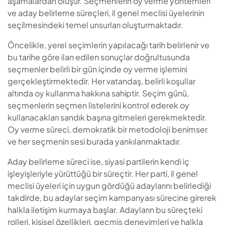
aşamalardan oluşur. Seçmenlerin oy verme yöntemleri
ve aday belirleme süreçleri, il genel meclisi üyelerinin
seçilmesindeki temel unsurları oluşturmaktadır.
Öncelikle, yerel seçimlerin yapılacağı tarih belirlenir ve
bu tarihe göre ilan edilen sonuçlar doğrultusunda
seçmenler belirli bir gün içinde oy verme işlemini
gerçekleştirmektedir. Her vatandaş, belirli koşullar
altında oy kullanma hakkına sahiptir. Seçim günü,
seçmenlerin seçmen listelerini kontrol ederek oy
kullanacakları sandık başına gitmeleri gerekmektedir.
Oy verme süreci, demokratik bir metodoloji benimser
ve her seçmenin sesi burada yankılanmaktadır.
Aday belirleme süreci ise, siyasi partilerin kendi iç
işleyişleriyle yürüttüğü bir süreçtir. Her parti, il genel
meclisi üyeleri için uygun gördüğü adaylarını belirlediği
takdirde, bu adaylar seçim kampanyası sürecine girerek
halkla iletişim kurmaya başlar. Adayların bu süreçteki
rolleri, kişisel özellikleri, geçmiş deneyimleri ve halkla